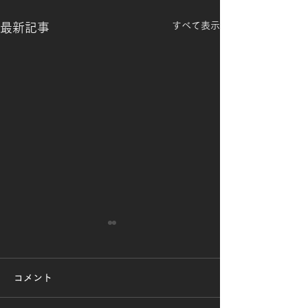
すべて表示
最新記事
夏季休暇のお知らせ。
8月9日(火)から8月17日(水)
コメント
までお休みとさせて頂きま
明治座の。
す。 その他の曜日は通常ど