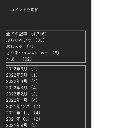
おりの営業(火曜と水曜の定
コメントを追加…
休)となっております。 お客
様にはご不便お掛けします
が、宜しくお願い致します。
COIL
全ての記事
（1,716）
1,716件の記事
ぷらいべいつ
（33）
33件の記事
おしらせ
（7）
7件の記事
とりあつかいめにゅー
（6）
6件の記事
ヘあー
（62）
62件の記事
2022年6月
（2）
2件の記事
2022年5月
（1）
1件の記事
2022年4月
（4）
4件の記事
2022年3月
（4）
4件の記事
2022年2月
（3）
3件の記事
2022年1月
（4）
4件の記事
2021年12月
（7）
7件の記事
2021年11月
（4）
4件の記事
2021年10月
（2）
2件の記事
2021年9月
（5）
5件の記事