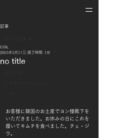
記事
全ての記事
COIL
全ての記事
2005年3月31日
読了時間: 1分
no title
ぷらいべいつ
おしらせ
とりあつかいめにゅー
ヘあー
お客様に韓国のお土産でヨン様靴下を
いただきました。お休みの日にこれを
履いてキムチを食べました。チェ・ジ
ウ。