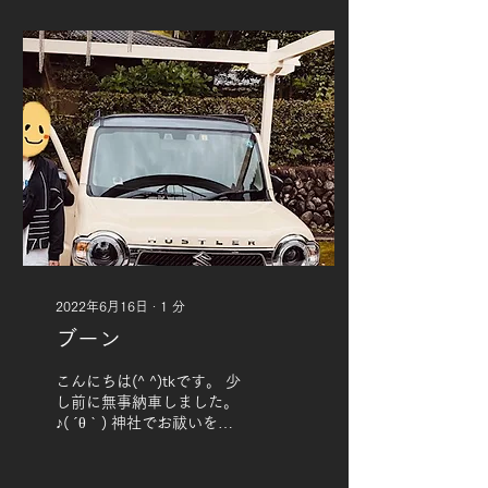
2022年6月16日
∙
1
分
ブーン
こんにちは(^ ^)tkです。 少
し前に無事納車しました。
♪( ´θ｀) 神社でお祓いをす
ませたところです。 運転そ
んなに好きではなかったの
が、嘘のように楽しいで