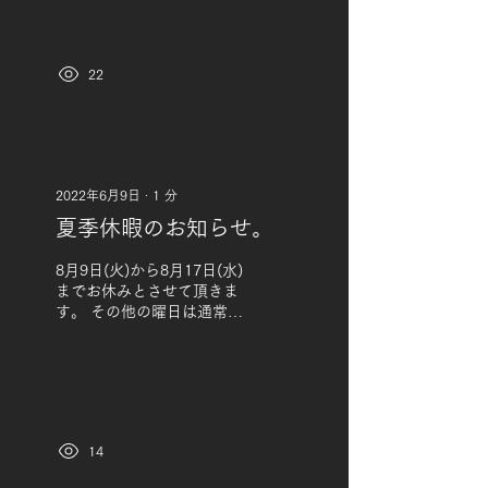
す！ 色々おでけけしたいと
思います。 わくわくっ･:*+.
(( °ω° )).:+
22
2022年6月9日
∙
1
分
夏季休暇のお知らせ。
8月9日(火)から8月17日(水)
までお休みとさせて頂きま
す。 その他の曜日は通常ど
おりの営業(火曜と水曜の
定休)となっております。
お客様にはご不便お掛けし
ますが、宜しくお願い致し
ます。 COIL
14