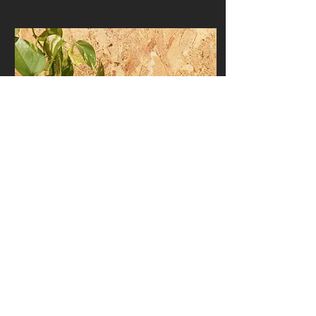
2022年5月19日
∙
1
分
明治座の。
高◯様に明治座の舞台のお
土産を頂きました。 次回、
神席のお話もぜひぜひゆっ
くり聞かせて下さいね！ お
忙しい所ありがとうござい